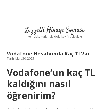
menüyü
Anasayfa
aç
Gizlilik Politikası
Lezzetli Hikaye Sofrası
Yasal Uyarı
Yemek kültürleriyle dolu keyifli yolculuk!
Hakkımızda
Vodafone Hesabımda Kaç Tl Var
Tarih: Mart 30, 2025
Vodafone’un kaç TL
kaldığını nasıl
öğrenirim?