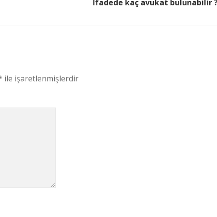
İfadede kaç avukat bulunabilir 
*
ile işaretlenmişlerdir