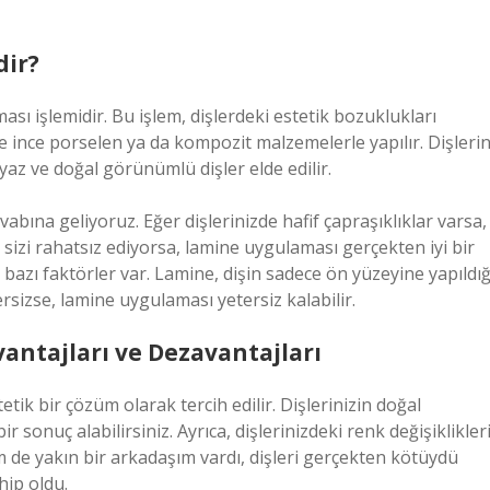
ir?
sı işlemidir. Bu işlem, dişlerdeki estetik bozuklukları
kle ince porselen ya da kompozit malzemelerle yapılır. Dişleri
az ve doğal görünümlü dişler elde edilir.
abına geliyoruz. Eğer dişlerinizde hafif çapraşıklıklar varsa,
 sizi rahatsız ediyorsa, lamine uygulaması gerçekten iyi bir
bazı faktörler var. Lamine, dişin sadece ön yüzeyine yapıldığ
ersizse, lamine uygulaması yetersiz kalabilir.
ntajları ve Dezavantajları
tik bir çözüm olarak tercih edilir. Dişlerinizin doğal
nuç alabilirsiniz. Ayrıca, dişlerinizdeki renk değişiklikler
im de yakın bir arkadaşım vardı, dişleri gerçekten kötüydü
hip oldu.