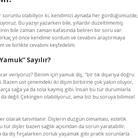
dar sorunlu olabiliyor ki, kendimizi aynada her gördüğümüzde,
yoruz. Bu yazıyı yazarken bile, yıllardır düzeltilmemiş
rinin bile zaman zaman kafasında beliren bir soru var:
birkaç yıl önce kendime sordum ve cevabını araştırmaya
m ve birlikte cevabını keşfedelim.
Yamuk” Sayılır?
arar veriyoruz? Benim için yamuk diş, “bir tık dışarıya doğru
di. Bazen üst çenemdeki iki dişim birbirine çok yakın oluyor,
 parça sağa ya da sola kaymış gibi. İnsan bu tür durumlarla
 da değil. Çekingen olabiliyoruz, ama biz bu soruya bilimsel
ler olarak tanımlanır. Dişlerin düzgün olmaması, estetik
u tür dişler bazen sağlık açısından da sorun yaratabilir.
da diş fırçalarken zorluk yaşamak gibi pratik sorunlarla