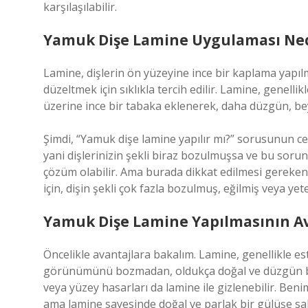
karşılaşılabilir.
Yamuk Dişe Lamine Uygulaması Ned
Lamine, dişlerin ön yüzeyine ince bir kaplama yapılma
düzeltmek için sıklıkla tercih edilir. Lamine, genelli
üzerine ince bir tabaka eklenerek, daha düzgün, bey
Şimdi, “Yamuk dişe lamine yapılır mı?” sorusunun cev
yani dişlerinizin şekli biraz bozulmuşsa ve bu sorun
çözüm olabilir. Ama burada dikkat edilmesi gereken 
için, dişin şekli çok fazla bozulmuş, eğilmiş veya yet
Yamuk Dişe Lamine Yapılmasının Ava
Öncelikle avantajlara bakalım. Lamine, genellikle este
görünümünü bozmadan, oldukça doğal ve düzgün bir so
veya yüzey hasarları da lamine ile gizlenebilir. Ben
ama lamine sayesinde doğal ve parlak bir gülüşe sa