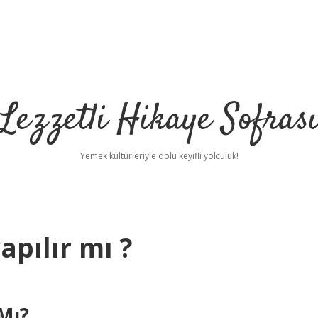
Lezzetli Hikaye Sofras
Yemek kültürleriyle dolu keyifli yolculuk!
pılır mı ?
Mı?