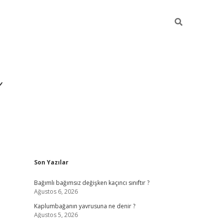
ı
Sidebar
Son Yazılar
betexper
betexpergir.net
Bağımlı bağımsız değişken kaçıncı sınıftır ?
Ağustos 6, 2026
Kaplumbağanın yavrusuna ne denir ?
Ağustos 5, 2026