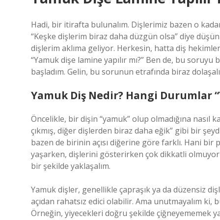
Hadi, bir itirafta bulunalım. Dişlerimiz bazen o ka
“Keşke dişlerim biraz daha düzgün olsa” diye düşünü
dişlerim aklıma geliyor. Herkesin, hatta diş hekimle
“Yamuk dişe lamine yapılır mı?” Ben de, bu soruyu 
başladım. Gelin, bu sorunun etrafında biraz dolaşalı
Yamuk Diş Nedir? Hangi Durumlar “
Öncelikle, bir dişin “yamuk” olup olmadığına nasıl k
çıkmış, diğer dişlerden biraz daha eğik” gibi bir şey
bazen de birinin açısı diğerine göre farklı. Hani bir
yaşarken, dişlerini gösterirken çok dikkatli olmuyor
bir şekilde yaklaşalım.
Yamuk dişler, genellikle çapraşık ya da düzensiz diş
açıdan rahatsız edici olabilir. Ama unutmayalım ki, b
Örneğin, yiyecekleri doğru şekilde çiğneyememek ya 