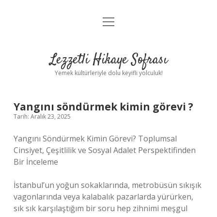
menüyü
Anasayfa
aç
Gizlilik Politikası
Lezzetli Hikaye Sofrası
Yasal Uyarı
Yemek kültürleriyle dolu keyifli yolculuk!
Hakkımızda
Yangını söndürmek kimin görevi ?
Tarih: Aralık 23, 2025
Yangını Söndürmek Kimin Görevi? Toplumsal
Cinsiyet, Çeşitlilik ve Sosyal Adalet Perspektifinden
Bir İnceleme
İstanbul’un yoğun sokaklarında, metrobüsün sıkışık
vagonlarında veya kalabalık pazarlarda yürürken,
sık sık karşılaştığım bir soru hep zihnimi meşgul