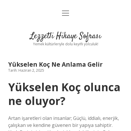
menüyü
Anasayfa
aç
Gizlilik Politikası
Lezzetli Hikaye Sofrası
Yasal Uyarı
Yemek kültürleriyle dolu keyifli yolculuk!
Hakkımızda
Yükselen Koç Ne Anlama Gelir
Tarih: Haziran 2, 2025
Yükselen Koç olunca
ne oluyor?
Artan işaretleri olan insanlar; Güçlü, iddialı, enerjik,
çalışkan ve kendine güvenen bir yapıya sahiptir.