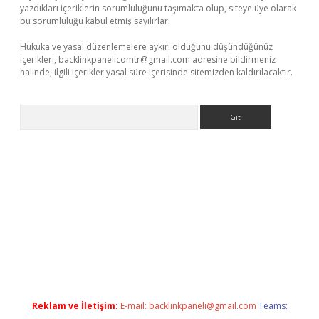
yazdıkları içeriklerin sorumluluğunu taşımakta olup, siteye üye olarak
bu sorumluluğu kabul etmiş sayılırlar.
Hukuka ve yasal düzenlemelere aykırı olduğunu düşündüğünüz
içerikleri,
backlinkpanelicomtr@gmail.com
adresine bildirmeniz
halinde, ilgili içerikler yasal süre içerisinde sitemizden kaldırılacaktır.
Arama
t
Reklam ve İletişim:
E-mail:
backlinkpaneli@gmail.com
Teams: