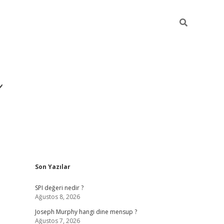
ı
Sidebar
Son Yazılar
betexper
betexpergir.net
SPI değeri nedir ?
Ağustos 8, 2026
Joseph Murphy hangi dine mensup ?
Ağustos 7, 2026