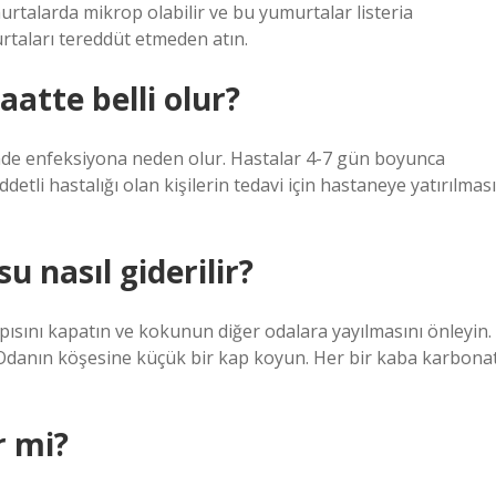
rtalarda mikrop olabilir ve bu yumurtalar listeria
rtaları tereddüt etmeden atın.
atte belli olur?
inde enfeksiyona neden olur. Hastalar 4-7 gün boyunca
iddetli hastalığı olan kişilerin tedavi için hastaneye yatırılması
 nasıl giderilir?
sını kapatın ve kokunun diğer odalara yayılmasını önleyin.
Odanın köşesine küçük bir kap koyun. Her bir kaba karbona
r mi?