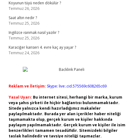
Koyunun tüyü neden dökülür ?
Temmuz 26, 2026
Saat altın nedir ?
Temmuz 25, 2026
Ingilizce ısınmak nasıl yazılır ?
Temmuz 25, 2026
Karaciğer kanseri 4. evre kaç ay yaşar ?
Temmuz 24, 2026
Reklam ve İletişim:
Skype: live:.cid.575569c608265c69
Yasal Uyarı:
Bu internet sitesi, herhangi bir marka, kurum
veya şahıs şirketi ile hiçbir bağlantısı bulunmamaktadır.
Sitede yalnızca kendi hazırladığımız makaleler
paylaşılmaktadır. Burada yer alan içerikler haber niteliği
taşımamakta olup, gerçek kurum ve kişiler hakkında
paylaşım yapılmamaktadır. Gerçek kurum ve kişiler ile isim
benzerlikleri tamamen tesadüfidir. Sitemizdeki bilgiler
taslak halindedir ve tavsiye niteliği taşımazlar.