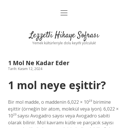
menüyü
Anasayfa
aç
Gizlilik Politikası
Lezzetli Hikaye Sofrası
Yasal Uyarı
Yemek kültürleriyle dolu keyifli yolculuk!
Hakkımızda
1 Mol Ne Kadar Eder
Tarih: Kasım 12, 2024
1 mol neye eşittir?
Bir mol madde, o maddenin 6,022 × 10²³ birimine
eşittir (örneğin bir atom, molekül veya iyon). 6,022 ×
10²³ sayısı Avogadro sayısı veya Avogadro sabiti
olarak bilinir. Mol kavramı kütle ve parçacık sayısı