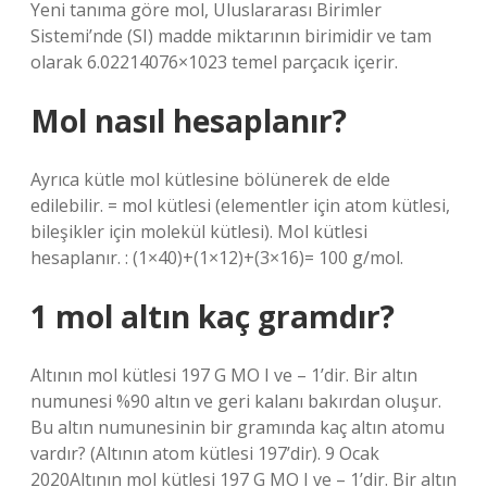
Yeni tanıma göre mol, Uluslararası Birimler
Sistemi’nde (SI) madde miktarının birimidir ve tam
olarak 6.02214076×1023 temel parçacık içerir.
Mol nasıl hesaplanır?
Ayrıca kütle mol kütlesine bölünerek de elde
edilebilir. = mol kütlesi (elementler için atom kütlesi,
bileşikler için molekül kütlesi). Mol kütlesi
hesaplanır. : (1×40)+(1×12)+(3×16)= 100 g/mol.
1 mol altın kaç gramdır?
Altının mol kütlesi 197 G MO I ve – 1’dir. Bir altın
numunesi %90 altın ve geri kalanı bakırdan oluşur.
Bu altın numunesinin bir gramında kaç altın atomu
vardır? (Altının atom kütlesi 197’dir). 9 Ocak
2020Altının mol kütlesi 197 G MO I ve – 1’dir. Bir altın