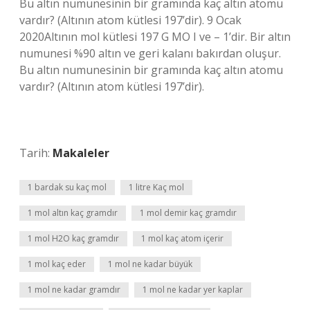
Bu altın numunesinin bir gramında kaç altın atomu
vardır? (Altının atom kütlesi 197’dir). 9 Ocak
2020Altının mol kütlesi 197 G MO I ve – 1’dir. Bir altın
numunesi %90 altın ve geri kalanı bakırdan oluşur.
Bu altın numunesinin bir gramında kaç altın atomu
vardır? (Altının atom kütlesi 197’dir).
Tarih:
Makaleler
1 bardak su kaç mol
1 litre Kaç mol
1 mol altın kaç gramdır
1 mol demir kaç gramdır
1 mol H2O kaç gramdır
1 mol kaç atom içerir
1 mol kaç eder
1 mol ne kadar büyük
1 mol ne kadar gramdır
1 mol ne kadar yer kaplar