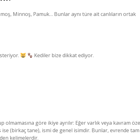
Yumoş, Minnoş, Pamuk… Bunlar aynı türe ait canlıların ortak
steriyor.
Kediler bize dikkat ediyor.
lup olmamasına göre ikiye ayrılır: Eğer varlık veya kavram öze
ns ise (birkaç tane), ismi de genel isimdir. Bunlar, evrende tam
eden kelimelerdir.