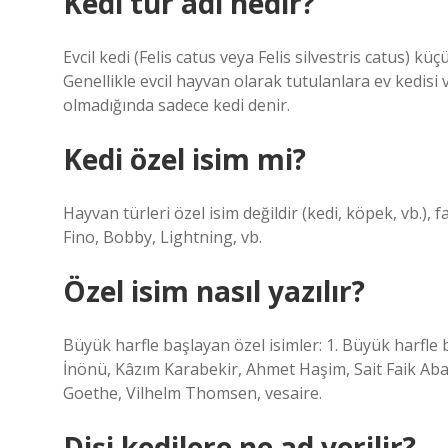
Kedi tür adı nedir?
Evcil kedi (Felis catus veya Felis silvestris catus) kü
Genellikle evcil hayvan olarak tutulanlara ev kedis
olmadığında sadece kedi denir.
Kedi özel isim mi?
Hayvan türleri özel isim değildir (kedi, köpek, vb.), f
Fino, Bobby, Lightning, vb.
Özel isim nasıl yazılır?
Büyük harfle başlayan özel isimler: 1. Büyük harfle
İnönü, Kâzım Karabekir, Ahmet Haşim, Sait Faik Ab
Goethe, Vilhelm Thomsen, vesaire.
Dişi kedilere ne ad verilir?