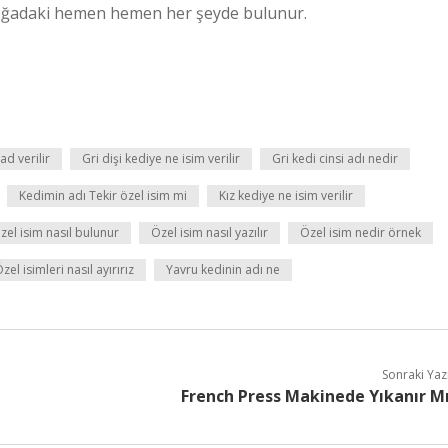
 doğadaki hemen hemen her şeyde bulunur.
ad verilir
Gri dişi kediye ne isim verilir
Gri kedi cinsi adı nedir
Kedimin adı Tekir özel isim mi
Kız kediye ne isim verilir
zel isim nasıl bulunur
Özel isim nasıl yazılır
Özel isim nedir örnek
zel isimleri nasıl ayırırız
Yavru kedinin adı ne
Sonraki Yaz
French Press Makinede Yıkanır M