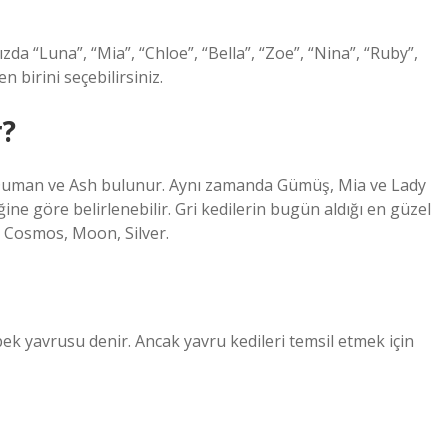
ızda “Luna”, “Mia”, “Chloe”, “Bella”, “Zoe”, “Nina”, “Ruby”,
en birini seçebilirsiniz.
r?
da Duman ve Ash bulunur. Aynı zamanda Gümüş, Mia ve Lady
iğine göre belirlenebilir. Gri kedilerin bugün aldığı en güzel
, Cosmos, Moon, Silver.
ek yavrusu denir. Ancak yavru kedileri temsil etmek için