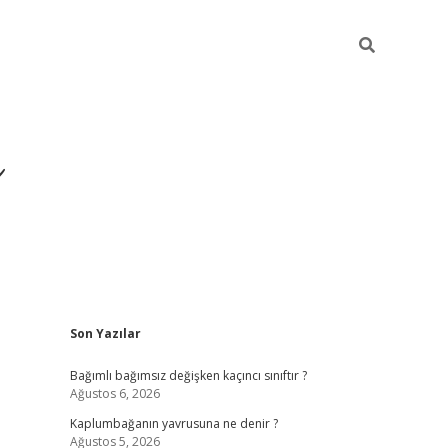
ı
Sidebar
Son Yazılar
betexper
b
Bağımlı bağımsız değişken kaçıncı sınıftır ?
Ağustos 6, 2026
Kaplumbağanın yavrusuna ne denir ?
Ağustos 5, 2026