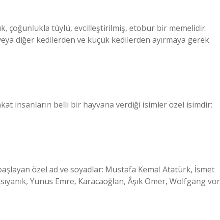
çük, çoğunlukla tüylü, evcilleştirilmiş, etobur bir memelidir.
i veya diğer kedilerden ve küçük kedilerden ayırmaya gerek
akat insanların belli bir hayvana verdiği isimler özel isimdir:
 başlayan özel ad ve soyadlar: Mustafa Kemal Atatürk, İsmet
asıyanık, Yunus Emre, Karacaoğlan, Âşık Ömer, Wolfgang vo