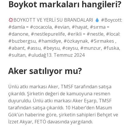
Boykot markaları hangileri?
BOYKOTT VE YERLİ SU BRANDALARI
#Boycott:
#damla = #cocacola, #evian, #hayat, #sırma =
#danone, #nestlepurelife, #erikli = #nestle, #local:
#buzbergsu, #hamidiye, #özkaynak, #Sırmakes ,
#abant, #assu, #beysu, #ceysu, #munzur, #fuska,
#sultan, #uludağ13. Temmuz 2024
Aker satılıyor mu?
Ünlü atkı markası Aker, TMSF tarafından satışa
çıkarıldı. Şirketin değeri de kamuoyuna resmen
duyuruldu. Ünlü atkı markası Aker Eşarp, TMSF
tarafından satışa çıkarıldı. 10 Haber’den Masum
Gök’ün haberine göre, şirketin sahipleri Behçet ve
İzzet Akyar, FETÖ davasında yargılandı.