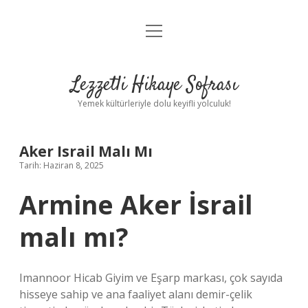
menüyü
Anasayfa
aç
Gizlilik Politikası
Lezzetli Hikaye Sofrası
Yasal Uyarı
Yemek kültürleriyle dolu keyifli yolculuk!
Hakkımızda
Aker Israil Malı Mı
Tarih: Haziran 8, 2025
Armine Aker İsrail
malı mı?
Imannoor Hicab Giyim ve Eşarp markası, çok sayıda
hisseye sahip ve ana faaliyet alanı demir-çelik