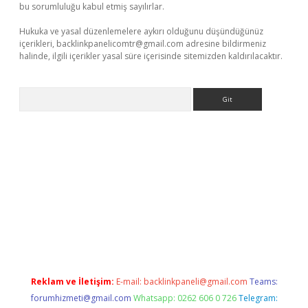
bu sorumluluğu kabul etmiş sayılırlar.
Hukuka ve yasal düzenlemelere aykırı olduğunu düşündüğünüz
içerikleri,
backlinkpanelicomtr@gmail.com
adresine bildirmeniz
halinde, ilgili içerikler yasal süre içerisinde sitemizden kaldırılacaktır.
Arama
etexper
betexpergir.net
Reklam ve İletişim:
E-mail:
backlinkpaneli@gmail.com
Teams:
forumhizmeti@gmail.com
Whatsapp: 0262 606 0 726
Telegram: