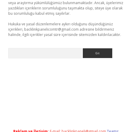
veya araştırma yükümlülüğümüz bulunmamaktadır. Ancak, üyelerimiz
yazdıkları içeriklerin sorumluluğunu taşımakta olup, siteye üye olarak
bu sorumluluğu kabul etmiş sayılırlar.
Hukuka ve yasal düzenlemelere aykırı olduğunu düşündüğünüz
içerikleri,
backlinkpanelicomtr@gmail.com
adresine bildirmeniz
halinde, ilgili içerikler yasal süre içerisinde sitemizden kaldırılacaktır.
Arama
etexper
betexpergir.net
Reklam ve İletişim:
E-mail:
backlinkpaneli@gmail.com
Teams: