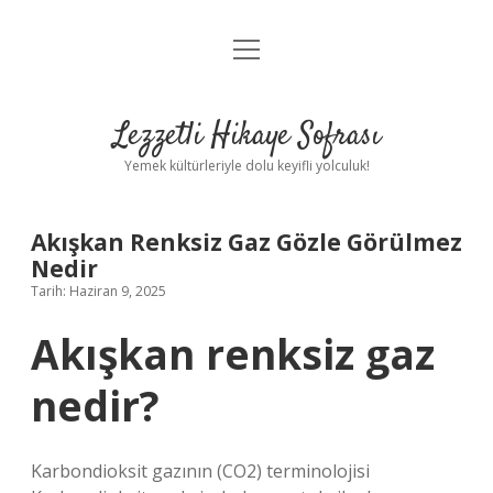
menüyü
Anasayfa
aç
Gizlilik Politikası
Lezzetli Hikaye Sofrası
Yasal Uyarı
Yemek kültürleriyle dolu keyifli yolculuk!
Hakkımızda
Akışkan Renksiz Gaz Gözle Görülmez
Nedir
Tarih: Haziran 9, 2025
Akışkan renksiz gaz
nedir?
Karbondioksit gazının (CO2) terminolojisi