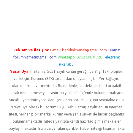
exper
betexpergir.net
Reklam ve İletişim:
E-mail:
backlinkpaneli@gmail.com
Teams:
forumhizmeti@gmail.com
Whatsapp: 0262 606 0 726
Telegram:
@karabul
Yasal Uyarı:
Sitemiz, 5651 Sayılı Kanun gereğince Bilgi Teknolojileri
ve İletişim Kurumu (BTK) tarafından onaylanmış bir Yer Sağlayıcı
olarak hizmet vermektedir. Bu nedenle, sitedeki içerikleri proaktif
olarak denetleme veya araştırma yükümlülüğümüz bulunmamaktadır.
Ancak, üyelerimiz yazdıkları içeriklerin sorumluluğunu taşımakta olup,
siteye üye olarak bu sorumluluğu kabul etmiş sayılırlar. Bu internet
sitesi, herhangi bir marka, kurum veya şahıs şirketi ile hiçbir bağlantısı
bulunmamaktadır. Sitede yalnızca kendi hazırladığımız makaleler
paylaşılmaktadır. Burada yer alan içerikler haber niteliği taşımamakta