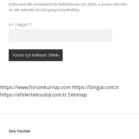
Daha sonraki yorumlarımda kullanılması için adım, e-posta adresim
ve site adresim bu tarayıcıya kaydedilsin.
6 + 2 kaçtır?
*
https://www.forumkurnaz.com
https://bingai.com.tr
https://efelerteknoloji.com.tr
Sitemap
Sidebar
Son Yazılar