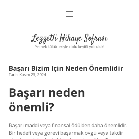
menüyü
Anasayfa
aç
Gizlilik Politikası
Lezzetli Hikaye Sofrası
Yasal Uyarı
Yemek kültürleriyle dolu keyifli yolculuk!
Hakkımızda
Başarı Bizim Için Neden Önemlidir
Tarih: Kasım 25, 2024
Başarı neden
önemli?
Başarı maddi veya finansal ödülden daha önemlidir.
Bir hedefi veya görevi başarmak övgü veya takdir