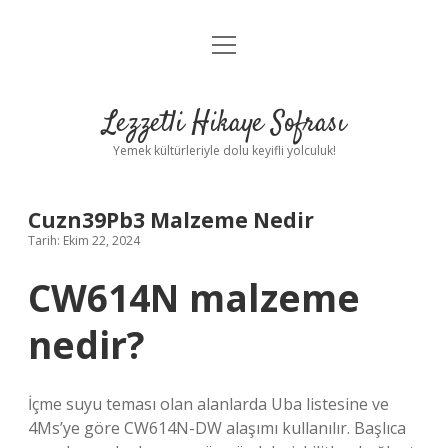
menüyü
Anasayfa
aç
Gizlilik Politikası
Lezzetli Hikaye Sofrası
Yasal Uyarı
Yemek kültürleriyle dolu keyifli yolculuk!
Hakkımızda
Cuzn39Pb3 Malzeme Nedir
Tarih: Ekim 22, 2024
CW614N malzeme
nedir?
İçme suyu teması olan alanlarda Uba listesine ve
4Ms’ye göre CW614N-DW alaşımı kullanılır. Başlıca