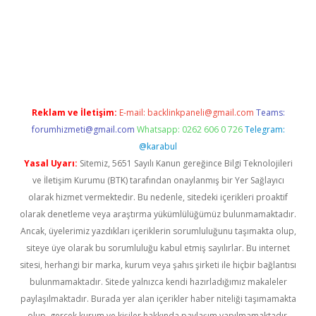
texper
betexpergir.net
Reklam ve İletişim:
E-mail:
backlinkpaneli@gmail.com
Teams:
forumhizmeti@gmail.com
Whatsapp: 0262 606 0 726
Telegram:
@karabul
Yasal Uyarı:
Sitemiz, 5651 Sayılı Kanun gereğince Bilgi Teknolojileri
ve İletişim Kurumu (BTK) tarafından onaylanmış bir Yer Sağlayıcı
olarak hizmet vermektedir. Bu nedenle, sitedeki içerikleri proaktif
olarak denetleme veya araştırma yükümlülüğümüz bulunmamaktadır.
Ancak, üyelerimiz yazdıkları içeriklerin sorumluluğunu taşımakta olup,
siteye üye olarak bu sorumluluğu kabul etmiş sayılırlar. Bu internet
sitesi, herhangi bir marka, kurum veya şahıs şirketi ile hiçbir bağlantısı
bulunmamaktadır. Sitede yalnızca kendi hazırladığımız makaleler
paylaşılmaktadır. Burada yer alan içerikler haber niteliği taşımamakta
olup, gerçek kurum ve kişiler hakkında paylaşım yapılmamaktadır.