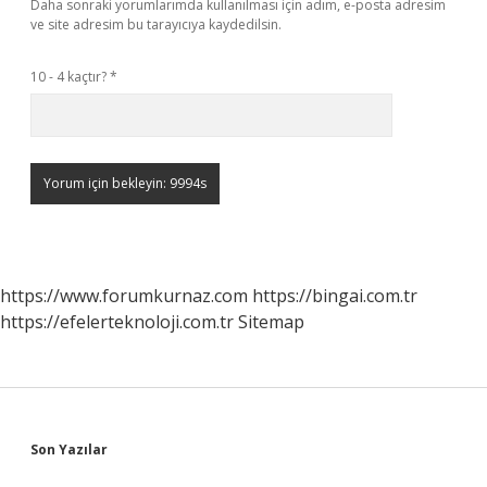
Daha sonraki yorumlarımda kullanılması için adım, e-posta adresim
ve site adresim bu tarayıcıya kaydedilsin.
10 - 4 kaçtır?
*
https://www.forumkurnaz.com
https://bingai.com.tr
https://efelerteknoloji.com.tr
Sitemap
Sidebar
Son Yazılar