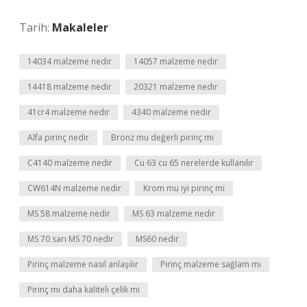
Tarih:
Makaleler
14034 malzeme nedir
14057 malzeme nedir
14418 malzeme nedir
20321 malzeme nedir
41cr4 malzeme nedir
4340 malzeme nedir
Alfa pirinç nedir
Bronz mu değerli pirinç mi
C4140 malzeme nedir
Cu 63 cu 65 nerelerde kullanılır
CW614N malzeme nedir
Krom mu iyi pirinç mi
MS 58 malzeme nedir
MS 63 malzeme nedir
MS 70 sarı MS 70 nedir
MS60 nedir
Pirinç malzeme nasıl anlaşılır
Pirinç malzeme sağlam mı
Pirinç mi daha kaliteli çelik mi