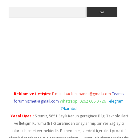
Arama
texper
betexpergir.net
Reklam ve İletişim:
E-mail:
backlinkpaneli@gmail.com
Teams:
forumhizmeti@gmail.com
Whatsapp: 0262 606 0 726
Telegram:
@karabul
Yasal Uyarı:
Sitemiz, 5651 Sayılı Kanun gereğince Bilgi Teknolojileri
ve İletişim Kurumu (BTK) tarafından onaylanmış bir Yer Sağlayıcı
olarak hizmet vermektedir. Bu nedenle, sitedeki içerikleri proaktif