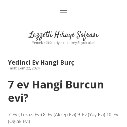
menüyü
Anasayfa
aç
Gizlilik Politikası
Lezzetli Hikaye Sofrası
Yasal Uyarı
Yemek kültürleriyle dolu keyifli yolculuk!
Hakkımızda
Yedinci Ev Hangi Burç
Tarih: Ekim 22, 2024
7 ev Hangi Burcun
evi?
7. Ev (Terazi Evi) 8. Ev (Akrep Evi) 9. Ev (Yay Evi) 10. Ev
(Oğlak Evi)