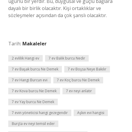
uğurlu bir yerdir. Bu, duygusal ve güçlü bağlara
dayalı bir birlik olacaktır. Kişi ortaklıklar ve
sözleşmeler açısından da çok şanslı olacaktır.
Tarih:
Makaleler
2 evlilik Hangi ev
7 ev Balık burcu Nedir
7 ev Başak burcu Ne Demek
7 ev Boşsa Neye Bakılır
7 ev Hangi Burcun evi
7 ev Koç burcu Ne Demek
7 ev Kova burcu Ne Demek
7 ev neyi anlatır
7 ev Yay burcu Ne Demek
7 evin yöneticisi hangi gezegendir
Aşkın evi hangisi
Burçta ev neyi temsil eder