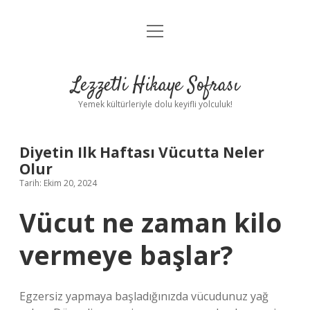
menüyü
Anasayfa
aç
Gizlilik Politikası
Lezzetli Hikaye Sofrası
Yasal Uyarı
Yemek kültürleriyle dolu keyifli yolculuk!
Hakkımızda
Diyetin Ilk Haftası Vücutta Neler
Olur
Tarih: Ekim 20, 2024
Vücut ne zaman kilo
vermeye başlar?
Egzersiz yapmaya başladığınızda vücudunuz yağ