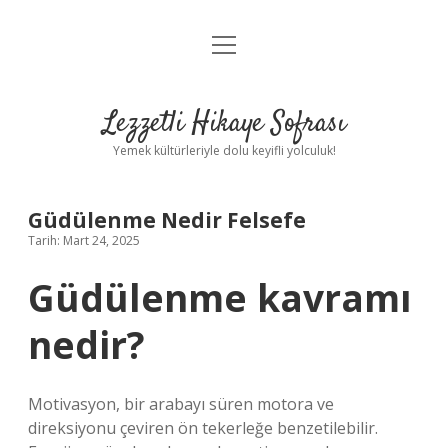
menüyü
Anasayfa
aç
Gizlilik Politikası
Lezzetli Hikaye Sofrası
Yasal Uyarı
Yemek kültürleriyle dolu keyifli yolculuk!
Hakkımızda
Güdülenme Nedir Felsefe
Tarih: Mart 24, 2025
Güdülenme kavramı
nedir?
Motivasyon, bir arabayı süren motora ve
direksiyonu çeviren ön tekerleğe benzetilebilir.