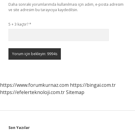
Daha sonraki yorumlarımda kullanılması için adım, e-posta adresim
ve site adresim bu tarayıcıya kaydedilsin.
5 + 3 kaçtır?
*
https://www.forumkurnaz.com
https://bingai.com.tr
https://efelerteknoloji.com.tr
Sitemap
Sidebar
Son Yazılar