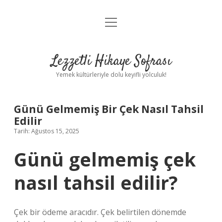
menüyü
Anasayfa
aç
Gizlilik Politikası
Lezzetli Hikaye Sofrası
Yasal Uyarı
Yemek kültürleriyle dolu keyifli yolculuk!
Hakkımızda
Günü Gelmemiş Bir Çek Nasıl Tahsil
Edilir
Tarih: Ağustos 15, 2025
Günü gelmemiş çek
nasıl tahsil edilir?
Çek bir ödeme aracıdır. Çek belirtilen dönemde