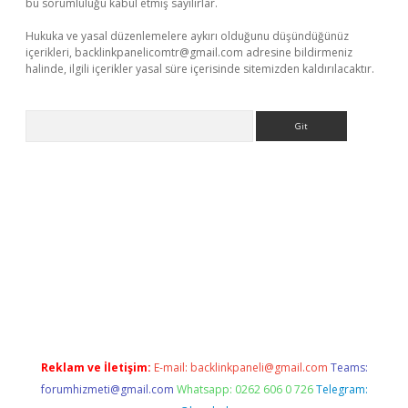
bu sorumluluğu kabul etmiş sayılırlar.
Hukuka ve yasal düzenlemelere aykırı olduğunu düşündüğünüz
içerikleri,
backlinkpanelicomtr@gmail.com
adresine bildirmeniz
halinde, ilgili içerikler yasal süre içerisinde sitemizden kaldırılacaktır.
Arama
xper
betexpergir.net
Reklam ve İletişim:
E-mail:
backlinkpaneli@gmail.com
Teams:
forumhizmeti@gmail.com
Whatsapp: 0262 606 0 726
Telegram: