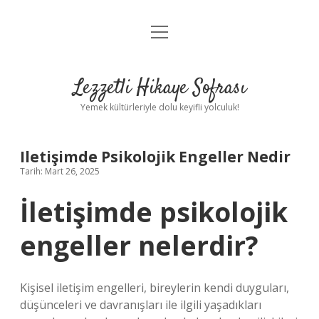
menüyü
Anasayfa
aç
Gizlilik Politikası
Lezzetli Hikaye Sofrası
Yasal Uyarı
Yemek kültürleriyle dolu keyifli yolculuk!
Hakkımızda
Iletişimde Psikolojik Engeller Nedir
Tarih: Mart 26, 2025
İletişimde psikolojik
engeller nelerdir?
Kişisel iletişim engelleri, bireylerin kendi duyguları,
düşünceleri ve davranışları ile ilgili yaşadıkları