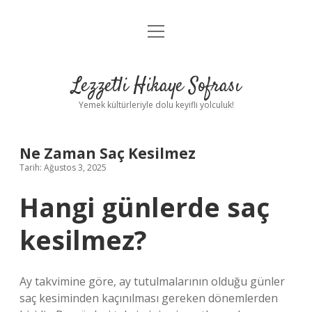
menüyü
Anasayfa
aç
Gizlilik Politikası
Lezzetli Hikaye Sofrası
Yasal Uyarı
Yemek kültürleriyle dolu keyifli yolculuk!
Hakkımızda
Ne Zaman Saç Kesilmez
Tarih: Ağustos 3, 2025
Hangi günlerde saç
kesilmez?
Ay takvimine göre, ay tutulmalarının olduğu günler
saç kesiminden kaçınılması gereken dönemlerden