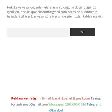
Hukuka ve yasal düzenlemelere aykırı olduğunu düşündüğünüz
içerikleri,
backlinkpanelicomtr@gmail.com
adresine bildirmeniz
halinde, ilgili içerikler yasal süre içerisinde sitemizden kaldırılacaktır.
Arama
etexper
betexpergir.net
Reklam ve İletişim:
E-mail:
backlinkpaneli@gmail.com
Teams:
forumhizmeti@gmail.com
Whatsapp: 0262 606 0 726
Telegram:
@karabul