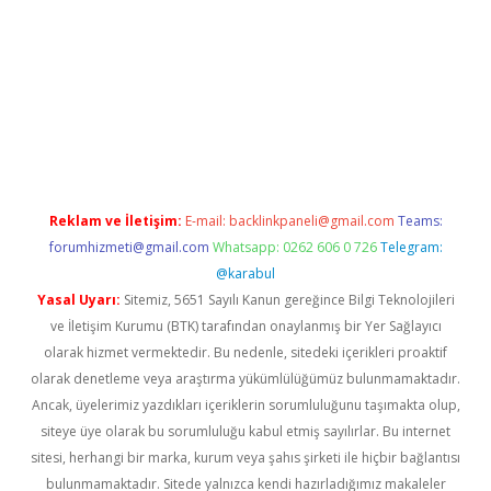
etexper
betexpergir.net
Reklam ve İletişim:
E-mail:
backlinkpaneli@gmail.com
Teams:
forumhizmeti@gmail.com
Whatsapp: 0262 606 0 726
Telegram:
@karabul
Yasal Uyarı:
Sitemiz, 5651 Sayılı Kanun gereğince Bilgi Teknolojileri
ve İletişim Kurumu (BTK) tarafından onaylanmış bir Yer Sağlayıcı
olarak hizmet vermektedir. Bu nedenle, sitedeki içerikleri proaktif
olarak denetleme veya araştırma yükümlülüğümüz bulunmamaktadır.
Ancak, üyelerimiz yazdıkları içeriklerin sorumluluğunu taşımakta olup,
siteye üye olarak bu sorumluluğu kabul etmiş sayılırlar. Bu internet
sitesi, herhangi bir marka, kurum veya şahıs şirketi ile hiçbir bağlantısı
bulunmamaktadır. Sitede yalnızca kendi hazırladığımız makaleler