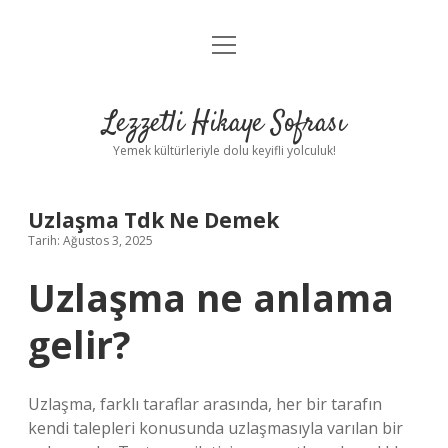
menüyü
Anasayfa
aç
Gizlilik Politikası
Lezzetli Hikaye Sofrası
Yasal Uyarı
Yemek kültürleriyle dolu keyifli yolculuk!
Hakkımızda
Uzlaşma Tdk Ne Demek
Tarih: Ağustos 3, 2025
Uzlaşma ne anlama
gelir?
Uzlaşma, farklı taraflar arasında, her bir tarafın
kendi talepleri konusunda uzlaşmasıyla varılan bir