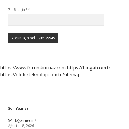
7 + 8 kaçtır?
*
https://www.forumkurnaz.com
https://bingai.com.tr
https://efelerteknoloji.com.tr
Sitemap
Sidebar
Son Yazılar
SPI değeri nedir ?
Ağustos 8, 2026