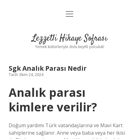
menüyü
Anasayfa
aç
Gizlilik Politikası
Lezzetli Hikaye Sofrası
Yasal Uyarı
Yemek kültürleriyle dolu keyifli yolculuk!
Hakkımızda
Sgk Analık Parası Nedir
Tarih: Ekim 24, 2024
Analık parası
kimlere verilir?
Doğum yardımı Türk vatandaşlarına ve Mavi Kart
sahiplerine sağlanır. Anne veya baba veya her ikisi