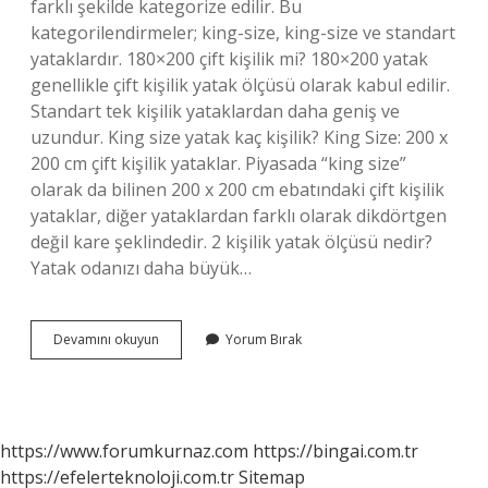
farklı şekilde kategorize edilir. Bu
kategorilendirmeler; king-size, king-size ve standart
yataklardır. 180×200 çift kişilik mi? 180×200 yatak
genellikle çift kişilik yatak ölçüsü olarak kabul edilir.
Standart tek kişilik yataklardan daha geniş ve
uzundur. King size yatak kaç kişilik? King Size: 200 x
200 cm çift kişilik yataklar. Piyasada “king size”
olarak da bilinen 200 x 200 cm ebatındaki çift kişilik
yataklar, diğer yataklardan farklı olarak dikdörtgen
değil kare şeklindedir. 2 kişilik yatak ölçüsü nedir?
Yatak odanızı daha büyük…
King
Devamını okuyun
Yorum Bırak
Size
Mı
Çift
Kişilik
Mi
https://www.forumkurnaz.com
https://bingai.com.tr
https://efelerteknoloji.com.tr
Sitemap