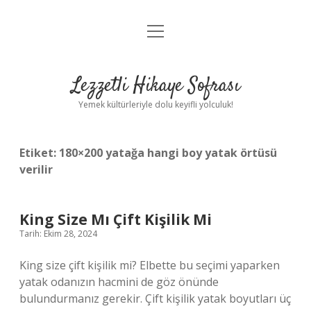
menüyü
Anasayfa
aç
Gizlilik Politikası
Lezzetli Hikaye Sofrası
Yasal Uyarı
Yemek kültürleriyle dolu keyifli yolculuk!
Hakkımızda
Etiket:
180×200 yatağa hangi boy yatak örtüsü
verilir
King Size Mı Çift Kişilik Mi
Tarih: Ekim 28, 2024
King size çift kişilik mi? Elbette bu seçimi yaparken
yatak odanızın hacmini de göz önünde
bulundurmanız gerekir. Çift kişilik yatak boyutları üç