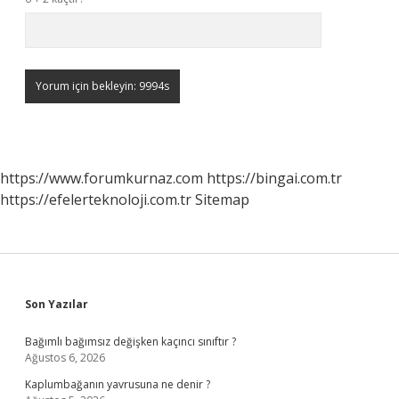
https://www.forumkurnaz.com
https://bingai.com.tr
https://efelerteknoloji.com.tr
Sitemap
Sidebar
Son Yazılar
Bağımlı bağımsız değişken kaçıncı sınıftır ?
Ağustos 6, 2026
Kaplumbağanın yavrusuna ne denir ?