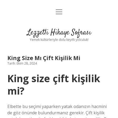
menüyü
Anasayfa
aç
Gizlilik Politikası
Lezzetli Hikaye Sofrası
Yasal Uyarı
Yemek kültürleriyle dolu keyifli yolculuk!
Hakkımızda
King Size Mı Çift Kişilik Mi
Tarih: Ekim 28, 2024
King size çift kişilik
mi?
Elbette bu seçimi yaparken yatak odanızın hacmini
de göz önünde bulundurmanız gerekir. Çift kişilik