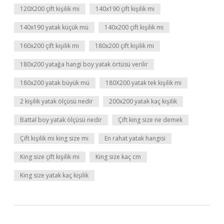
120X200 çift kişilik mi
140x190 çift kişilik mi
140x190 yatak küçük mü
140x200 çift kişilik mi
160x200 çift kişilik mi
180x200 çift kişilik mi
180x200 yatağa hangi boy yatak örtüsü verilir
180x200 yatak büyük mü
180X200 yatak tek kişilik mi
2 kişilik yatak ölçüsü nedir
200x200 yatak kaç kişilik
Battal boy yatak ölçüsü nedir
Çift king size ne demek
Çift kişilik mi king size mı
En rahat yatak hangisi
King size çift kişilik mi
King size kaç cm
King size yatak kaç kişilik