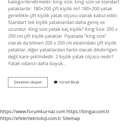
kategorilendirmeler; king-size, king-size ve standart
yataklardır. 180×200 çift kişilik mi? 180×200 yatak
genellikle çift kişilik yatak ölçüsü olarak kabul edilir.
Standart tek kişilik yataklardan daha geniş ve
uzundur. King size yatak kaç kişilik? King Size: 200 x
200 cm çift kişilik yataklar. Piyasada “king size”
olarak da bilinen 200 x 200 cm ebatındaki çift kişilik
yataklar, diğer yataklardan farklı olarak dikdörtgen
değil kare şeklindedir. 2 kişilik yatak ölçüsü nedir?
Yatak odanızı daha büyük…
King
Devamını okuyun
Yorum Bırak
Size
Mı
Çift
Kişilik
Mi
https://www.forumkurnaz.com
https://bingai.com.tr
https://efelerteknoloji.com.tr
Sitemap