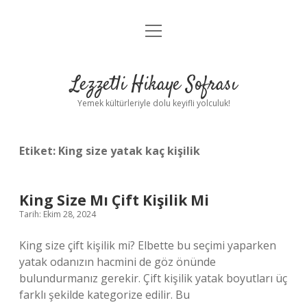
menüyü
Anasayfa
aç
Gizlilik Politikası
Lezzetli Hikaye Sofrası
Yasal Uyarı
Yemek kültürleriyle dolu keyifli yolculuk!
Hakkımızda
Etiket:
King size yatak kaç kişilik
King Size Mı Çift Kişilik Mi
Tarih: Ekim 28, 2024
King size çift kişilik mi? Elbette bu seçimi yaparken
yatak odanızın hacmini de göz önünde
bulundurmanız gerekir. Çift kişilik yatak boyutları üç
farklı şekilde kategorize edilir. Bu