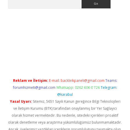
Arama
texper
betexpergir.net
Reklam ve İletişim:
E-mail:
backlinkpaneli@gmail.com
Teams:
forumhizmeti@gmail.com
Whatsapp: 0262 606 0 726
Telegram:
@karabul
Yasal Uyarı:
Sitemiz, 5651 Sayılı Kanun gereğince Bilgi Teknolojileri
ve İletişim Kurumu (BTK) tarafından onaylanmış bir Yer Sağlayıcı
olarak hizmet vermektedir. Bu nedenle, sitedeki içerikleri proaktif
olarak denetleme veya araştırma yükümlülüğümüz bulunmamaktadır.
Ancak, üyelerimiz yazdıkları içeriklerin sorumluluğunu taşımakta olup,