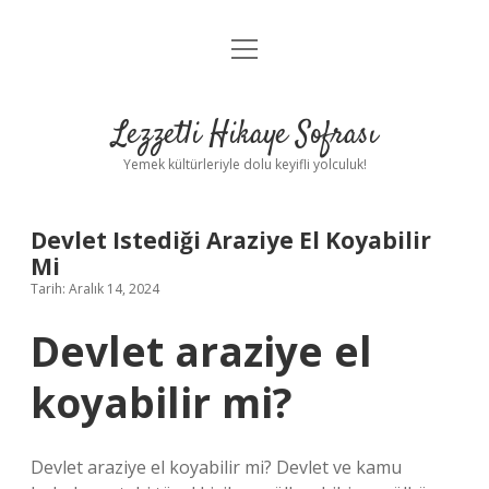
menüyü
Anasayfa
aç
Gizlilik Politikası
Lezzetli Hikaye Sofrası
Yasal Uyarı
Yemek kültürleriyle dolu keyifli yolculuk!
Hakkımızda
Devlet Istediği Araziye El Koyabilir
Mi
Tarih: Aralık 14, 2024
Devlet araziye el
koyabilir mi?
Devlet araziye el koyabilir mi? Devlet ve kamu