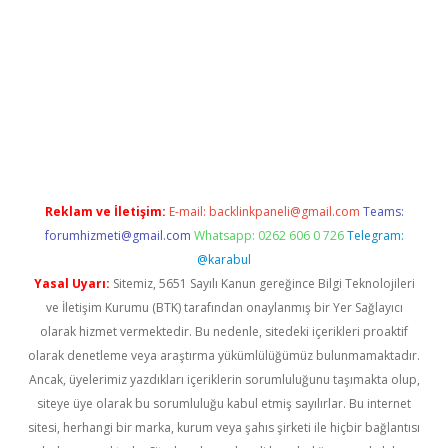
texper
betexpergir.net
Reklam ve İletişim:
E-mail:
backlinkpaneli@gmail.com
Teams:
forumhizmeti@gmail.com
Whatsapp: 0262 606 0 726
Telegram:
@karabul
Yasal Uyarı:
Sitemiz, 5651 Sayılı Kanun gereğince Bilgi Teknolojileri
ve İletişim Kurumu (BTK) tarafından onaylanmış bir Yer Sağlayıcı
olarak hizmet vermektedir. Bu nedenle, sitedeki içerikleri proaktif
olarak denetleme veya araştırma yükümlülüğümüz bulunmamaktadır.
Ancak, üyelerimiz yazdıkları içeriklerin sorumluluğunu taşımakta olup,
siteye üye olarak bu sorumluluğu kabul etmiş sayılırlar. Bu internet
sitesi, herhangi bir marka, kurum veya şahıs şirketi ile hiçbir bağlantısı